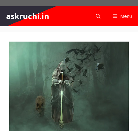
Skip
to
askruchi.in
Menu
content