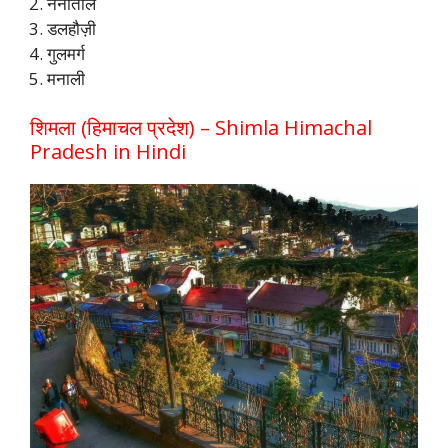
नैनीताल
डलहौज़ी
गुलमर्ग
मनाली
शिमला (हिमाचल प्रदेश) – Shimla Himachal
Pradesh in Hindi