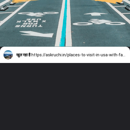
खुल रहा है
https://askruchi.in/places-to-visit-in-usa-with-family/#more-6456