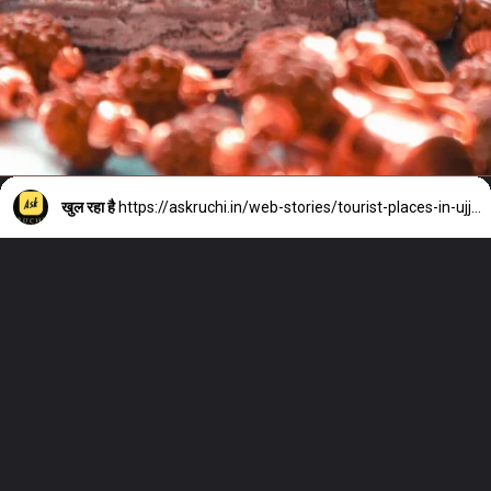
खुल रहा है
https://askruchi.in/web-stories/tourist-places-in-ujjain-in-hindi/