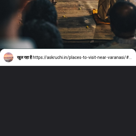
खुल रहा है
https://askruchi.in/places-to-visit-near-varanasi/#more-3689