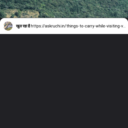
खुल रहा है
https://askruchi.in/things-to-carry-while-visiting-vaishno-devi/#more-5092