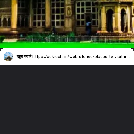
खुल रहा है
https://askruchi.in/web-stories/places-to-visit-in-gwalior-for-couples/