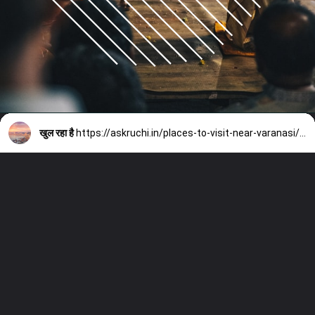
खुल रहा है
https://askruchi.in/places-to-visit-near-varanasi/#more-3689