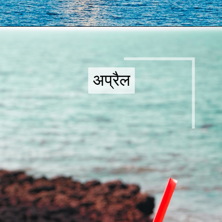
अप्रैल
अप्रैल