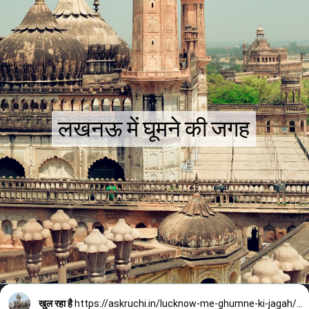
लखनऊ में घूमने की जगह
लखनऊ में घूमने की जगह
खुल रहा है
https://askruchi.in/lucknow-me-ghumne-ki-jagah/#more-6782