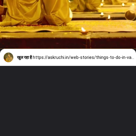
खुल रहा है
https://askruchi.in/web-stories/things-to-do-in-varanasi-2/