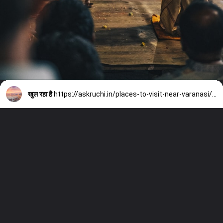
खुल रहा है
https://askruchi.in/places-to-visit-near-varanasi/#more-3689