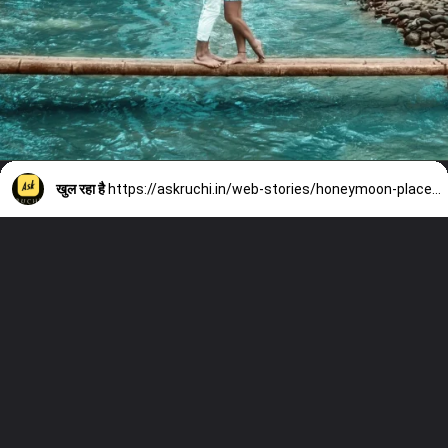
खुल रहा है
https://askruchi.in/web-stories/honeymoon-places-out-of-india-in-hindi/