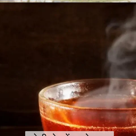
खुल रहा है
https://askruchi.in/web-stories/places-to-visit-in-kozhikode-for-couples-in-hindi/