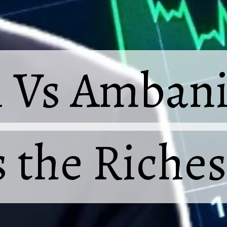
 Vs Ambani
 Vs Ambani
s the Riches
s the Riches