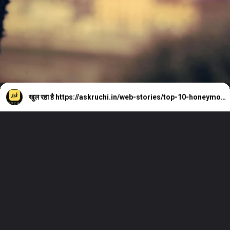
खुल रहा है
https://askruchi.in/web-stories/top-10-honeymoon-destinations-in-india/